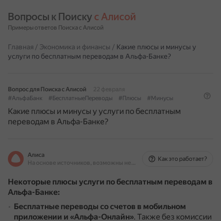
Вопросы к Поиску 
с Алисой
Примеры ответов Поиска с Алисой
Главная
/
Экономика и финансы
/
Какие плюсы и минусы у
услуги по бесплатным переводам в Альфа-Банке?
Вопрос для Поиска с Алисой
22 февраля
#АльфаБанк
#БесплатныеПереводы
#Плюсы
#Минусы
Какие плюсы и минусы у услуги по бесплатным
переводам в Альфа-Банке?
Алиса
Как это работает?
На основе источников, возможны неточности
Некоторые плюсы услуги по бесплатным переводам в
Альфа-Банке:
Бесплатные переводы со счетов в мобильном
приложении и «Альфа-Онлайн»
.
Также без комиссии