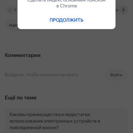
в Сhrome
0
seller.ozon.ru
spmag.ru
sfr.gov.ru
ПРОДОЛЖИТЬ
Найти в Поиске
Комментарии
Войдите, чтобы комментировать
Войти
Ещё по теме
Каковы преимущества и недостатки
использования электронных устройств в
повседневной жизни?