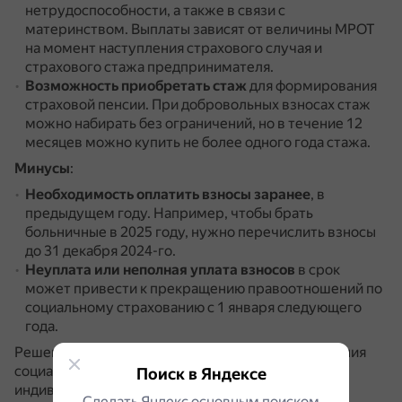
нетрудоспособности, а также в связи с
материнством.
Выплаты зависят от величины МРОТ
на момент наступления страхового случая и
страхового стажа предпринимателя.
Возможность приобретать стаж
для формирования
страховой пенсии.
При добровольных взносах стаж
можно набирать без ограничений, но в течение 12
месяцев можно купить не более одного года стажа.
Минусы
:
Необходимость оплатить взносы заранее
, в
предыдущем году.
Например, чтобы брать
больничные в 2025 году, нужно перечислить взносы
до 31 декабря 2024-го.
Неуплата или неполная уплата взносов
в срок
может привести к прекращению правоотношений по
социальному страхованию с 1 января следующего
года.
Решение о добровольных взносах ИП для получения
социальных выплат стоит принимать с учётом
Поиск в Яндексе
индивидуальных обстоятельств.
Сделать Яндекс основным поиском