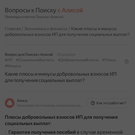
Вопросы к Поиску 
с Алисой
Примеры ответов Поиска с Алисой
Главная
/
Экономика и финансы
/
Какие плюсы и минусы
добровольных взносов ИП для получения социальных выплат?
Вопрос для Поиска с Алисой
28 декабря
#ИП
#СоциальныеВыплаты
#ДобровольныеВзносы
#Плюсы
#Минусы
Какие плюсы и минусы добровольных взносов ИП
для получения социальных выплат?
Алиса
Как это работает?
На основе источников, возможны неточности
Плюсы добровольных взносов ИП для получения
социальных выплат
:
Гарантия получения пособий
в случае временной