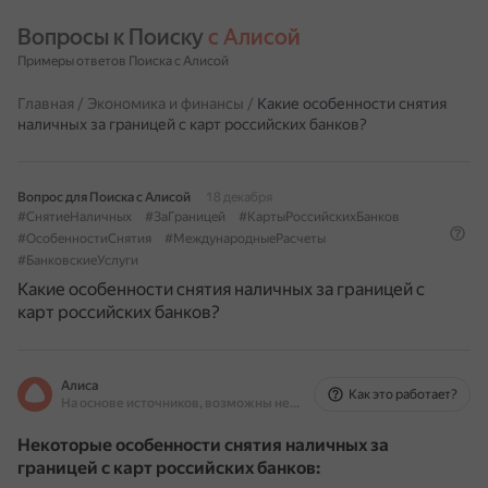
Вопросы к Поиску 
с Алисой
Примеры ответов Поиска с Алисой
Главная
/
Экономика и финансы
/
Какие особенности снятия
наличных за границей с карт российских банков?
Вопрос для Поиска с Алисой
18 декабря
#СнятиеНаличных
#ЗаГраницей
#КартыРоссийскихБанков
#ОсобенностиСнятия
#МеждународныеРасчеты
#БанковскиеУслуги
Какие особенности снятия наличных за границей с
карт российских банков?
Алиса
Как это работает?
На основе источников, возможны неточности
Некоторые особенности снятия наличных за
границей с карт российских банков: