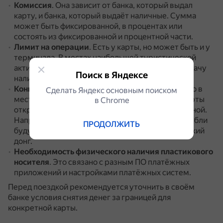
Комиссия
.
Она зависит от банка, который выдал
карту, и банка, который выдаёт наличные.
Сумма
может быть фиксированной, в процентах или
состоять из фиксированной и процентной части.
Лимит на операции
.
Есть у карты, но может быть и у
терминала.
В местах наибольшей туристической
активности банки устанавливают лимиты на выдачу
Поиск в Яндексе
наличных по одной карте.
Конвертация валют
.
Снять деньги можно только в
Сделать Яндекс основным поиском
местной валюте.
Поскольку счёт российской карты
в Сhrome
открыт в рублях, конвертация может быть двойной.
Например, при снятии наличных во Вьетнаме рубли
ПРОДОЛЖИТЬ
будут обменяны в доллары и далее во вьетнамский
донг.
Необходимость физического наличия пластикового
носителя
.
Это связано с разным ПО платёжных
приложений и настройками платёжных систем.
Перед поездкой рекомендуется уточнить в своём
банке условия снятия денег за границей для
конкретной карты.