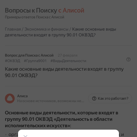
Вопросы к Поиску 
с Алисой
Примеры ответов Поиска с Алисой
Главная
/
Экономика и финансы
/
Какие основные виды
деятельности входят в группу 90.01 ОКВЭД?
Вопрос для Поиска с Алисой
27 февраля
#ОКВЭД
#Группа9001
#ВидыДеятельности
Какие основные виды деятельности входят в группу
90.01 ОКВЭД?
Алиса
Как это работает?
На основе источников, возможны неточности
Основные виды деятельности, которые входят в
группу 90.01 ОКВЭД «Деятельность в области
исполнительских искусств»
:
организация и постановка театральных, оперных и