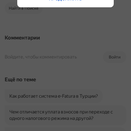
Найти в Поиске
Комментарии
Войдите, чтобы комментировать
Войти
Ещё по теме
Как работает система e-Fatura в Турции?
Чем отличается уплата взносов при переходе с
одного налогового режима на другой?