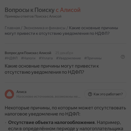
Вопросы к Поиску 
с Алисой
Примеры ответов Поиска с Алисой
Главная
/
Экономика и финансы
/
Какие основные причины
могут привести к отсутствию уведомления по НДФЛ?
Вопрос для Поиска с Алисой
25 декабря
#НДФЛ
#Налоги
#Уплата
#Уведомление
#Причины
Какие основные причины могут привести к
отсутствию уведомления по НДФЛ?
Алиса
Как это работает?
На основе источников, возможны неточности
Некоторые причины, по которым может отсутствовать
налоговое уведомление по НДФЛ:
Отсутствие объекта налогообложения
.
Например,
если в определённом периоде у налогоплательщика