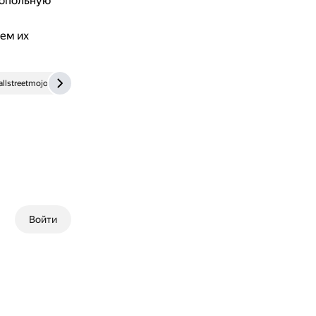
нопольную
чем их
llstreetmojo.com
ru.wikipedia.org
Войти