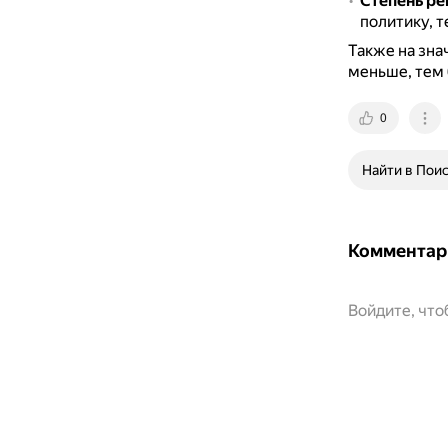
Степень ре
политику, 
Также на зна
меньше, тем 
0
Найти в Пои
Комментар
Войдите, чт