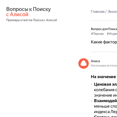
Вопросы к Поиску 
Главная
/
Экон
с Алисой
Примеры ответов Поиска с Алисой
Вопрос для Поиск
#Лернер
#Инде
Какие фактор
Алиса
На основе источ
На значение
Ценовая эл
колебания 
значение и
Взаимодей
меньше спо
индекса Ле