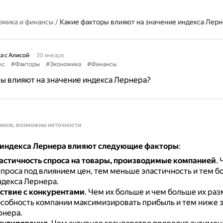
омика и финансы
/
Какие факторы влияют на значение индекса Лерн
а с Алисой
30 января
кс
#Факторы
#Экономика
#Финансы
ы влияют на значение индекса Лернера?
ников, возможны неточности
 индекса Лернера влияют следующие факторы
:
астичность спроса на товары, производимые компанией
.
спроса под влиянием цен, тем меньше эластичность и тем б
ндекса Лернера.
ствие с конкурентами
.
Чем их больше и чем больше их раз
собность компании максимизировать прибыль и тем ниже 
рнера.