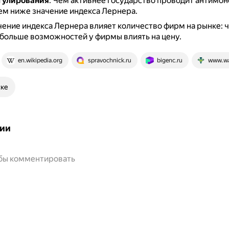
гулирования
.
Чем активнее государство проводит антимо
тем ниже значение индекса Лернера.
чение индекса Лернера влияет количество фирм на рынке: 
больше возможностей у фирмы влиять на цену.
en.wikipedia.org
spravochnick.ru
bigenc.ru
www.wa
ске
ии
обы комментировать