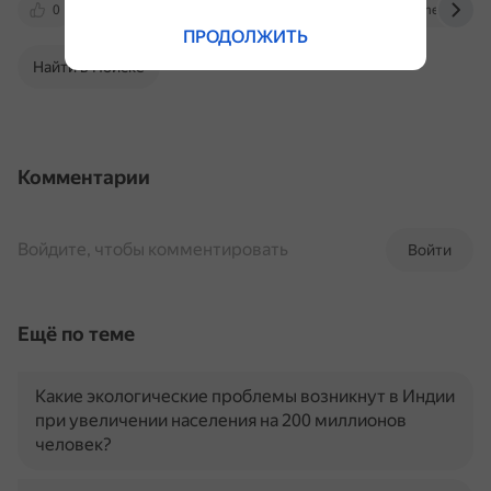
0
vz.ru
sberbank.co.in
atommedia.onlin
ПРОДОЛЖИТЬ
Найти в Поиске
Комментарии
Войдите, чтобы комментировать
Войти
Ещё по теме
Какие экологические проблемы возникнут в Индии
при увеличении населения на 200 миллионов
человек?