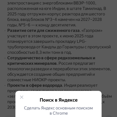
электростанция с энергоблоками ВВЭР-1000,
расположенная на юге Индии, в штате Тамилнад.
В
2025 году отгружен корпус реактора для шестого
блока, ввод блоков №3–4 намечен на 2027–2028
годы, №5–6 — к концу десятилетия.
Развитие сети для сжиженного газа
.
«Газпром»
участвует в этом проекте, к июню 2025 года
планируется завершить прокладку LPG-
трубопровода от Кандлы до Горакпуры с пропускной
способностью 8,3 млн тонн в год.
Сотрудничество в сфере редкоземельных и
критических минералов
.
Россия предлагает
технологии разведки и переработки этих элементов,
обсуждается создание общих предприятий и
совместные НИОКР-проекты.
Проекты в сфере водорода
.
Индия реализует
программу стимулирования производства
«зелёного» водорода, цель проекта — вывести объём
Поиск в Яндексе
производства водорода на уровень 5 млн т в год к
2030 году.
Сделать Яндекс основным поиском
в Сhrome