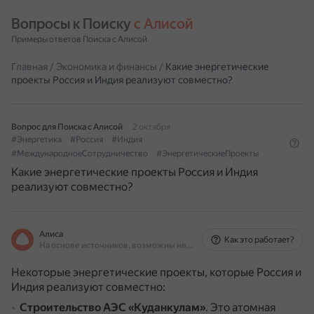
Вопросы к Поиску 
с Алисой
Примеры ответов Поиска с Алисой
Главная
/
Экономика и финансы
/
Какие энергетические
проекты Россия и Индия реализуют совместно?
Вопрос для Поиска с Алисой
2 октября
#Энергетика
#Россия
#Индия
#МеждународноеСотрудничество
#ЭнергетическиеПроекты
Какие энергетические проекты Россия и Индия
реализуют совместно?
Алиса
Как это работает?
На основе источников, возможны неточности
Некоторые энергетические проекты, которые Россия и
Индия реализуют совместно:
Строительство АЭС «Куданкулам»
.
Это атомная