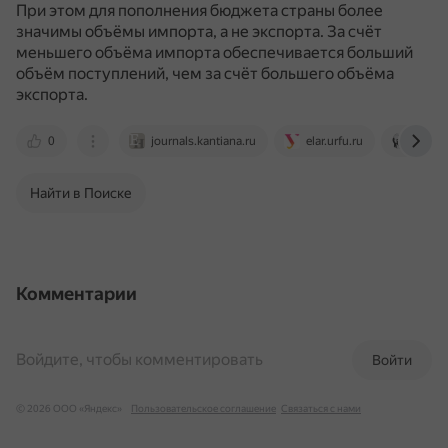
При этом для пополнения бюджета страны более
значимы объёмы импорта, а не экспорта.
За счёт
меньшего объёма импорта обеспечивается больший
объём поступлений, чем за счёт большего объёма
экспорта.
0
journals.kantiana.ru
elar.urfu.ru
cyberl
Найти в Поиске
Комментарии
Войдите, чтобы комментировать
Войти
© 2026 ООО «Яндекс»
Пользовательское соглашение
Связаться с нами