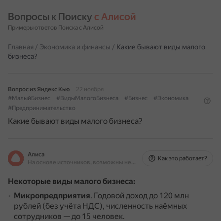
Вопросы к Поиску 
с Алисой
Примеры ответов Поиска с Алисой
Главная
/
Экономика и финансы
/
Какие бывают виды малого
бизнеса?
Вопрос из Яндекс Кью
22 ноября
#МалыйБизнес
#ВидыМалогоБизнеса
#Бизнес
#Экономика
#Предпринимательство
Какие бывают виды малого бизнеса?
Алиса
Как это работает?
На основе источников, возможны неточности
Некоторые виды малого бизнеса:
Микропредприятия
.
Годовой доход до 120 млн
рублей (без учёта НДС), численность наёмных
сотрудников — до 15 человек.