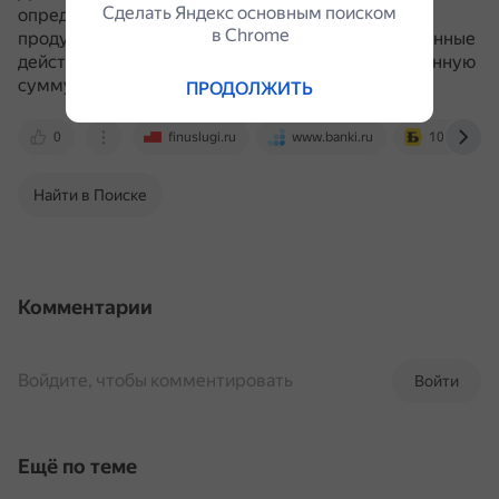
Сделать Яндекс основным поиском
определённые условия: друг должен оформить
в Сhrome
продукт, активировать его и совершить определённые
действия (например, совершить покупку на указанную
сумму).
ПРОДОЛЖИТЬ
0
finuslugi.ru
www.banki.ru
1000bankov
Найти в Поиске
Комментарии
Войдите, чтобы комментировать
Войти
Ещё по теме