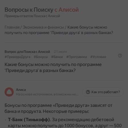
Вопросы к Поиску 
с Алисой
Примеры ответов Поиска с Алисой
Главная
/
Экономика и финансы
/
Какие бонусы можно
получить по программе 'Приведи друга' в разных банках?
Вопрос для Поиска с Алисой
21 июля
#ПриведиДруга
#Бонусы
#Банки
#Программа
#Условия
Какие бонусы можно получить по программе
'Приведи друга' в разных банках?
Алиса
Как это работает?
На основе источников, возможны неточности
Бонусы по программе «Приведи друга» зависят от
банка и продукта.
Некоторые примеры:
Т-Банк (Тинькофф)
.
За рекомендацию дебетовой
карты можно получить до 1000 бонусов, а друг — 500