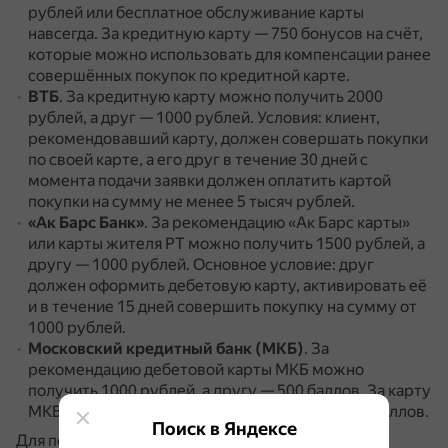
рублей или бесплатное обслуживание карты
навсегда.
За кредитную карту — 750 бонусов на счёт,
которые можно использовать для компенсации ранее
совершённых покупок по кредитной карте.
ВТБ
.
За кредитную карту можно получить 2000
рублей, а друг — 1000 рублей.
Условия: клиент,
рекомендовавший карту, должен совершать покупки
по своей карте, а его друг в течение 30 дней с
момента подачи заявки должен оплатить картой
покупки на сумму не менее 5 тысяч рублей.
«Ак Барс Банк»
.
За рекомендацию «Ак Барс карты»
или карты жителя РТ можно получить 1500 рублей, а
другу — 1000 рублей.
Основное условие: друг
должен оформить дебетовую карту, активировать её
и в течение 15 дней совершить покупку на сумму от
1000 рублей.
Московский кредитный банк (МКБ)
.
За
рекомендацию дебетовой карты МКБ можно
получить 1000 рублей, а другу — 500 баллов.
За карту
МКБ Премиум — 1000 рублей, а другу — 1000 баллов.
Поиск в Яндексе
Для получения бонусов обычно нужно выполнить