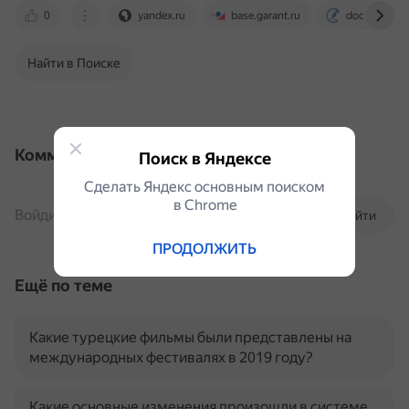
0
yandex.ru
base.garant.ru
docs.cntd.ru
Найти в Поиске
Комментарии
Поиск в Яндексе
Сделать Яндекс основным поиском
в Сhrome
Войдите, чтобы комментировать
Войти
ПРОДОЛЖИТЬ
Ещё по теме
Какие турецкие фильмы были представлены на
международных фестивалях в 2019 году?
Какие основные изменения произошли в системе