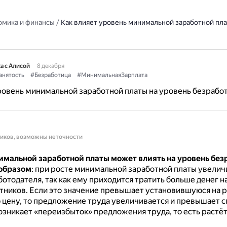
омика и финансы
/
Как влияет уровень минимальной заработной пла
а с Алисой
8 декабря
анятость
#Безработица
#МинимальнаяЗарплата
ровень минимальной заработной платы на уровень безрабо
ников, возможны неточности
имальной заработной платы может влиять на уровень бе
образом
: при росте минимальной заработной платы увели
отодателя, так как ему приходится тратить больше денег н
тников.
Если это значение превышает установившуюся на 
цену, то предложение труда увеличивается и превышает с
озникает «переизбыток» предложения труда, то есть растё