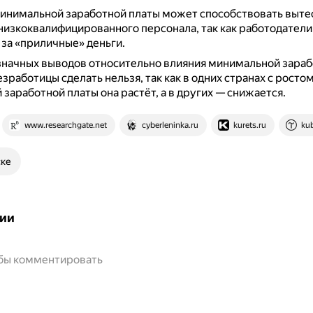
минимальной заработной платы может способствовать выте
низкоквалифицированного персонала, так как работодатели 
 за «приличные» деньги.
значных выводов относительно влияния минимальной зараб
езработицы сделать нельзя, так как в одних странах с росто
заработной платы она растёт, а в других — снижается.
www.researchgate.net
cyberleninka.ru
kurets.ru
ku
ске
ии
обы комментировать