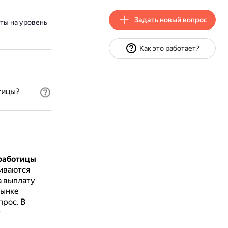
Задать новый вопрос
ты на уровень
Как это работает?
тицы?
зработицы
чиваются
а выплату
рынке
прос.
В
т