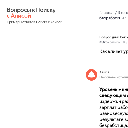
Вопросы к Поиску 
Главная
/
Экон
с Алисой
безработицы?
Примеры ответов Поиска с Алисой
Вопрос для Поиск
#Экономика
#З
Как влияет у
Алиса
На основе источ
Уровень мин
следующим 
издержки раб
зарплат рабо
равновесную 
результате в
безработица.