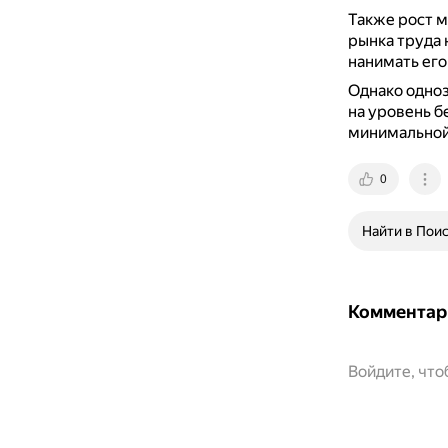
Также рост 
рынка труда 
нанимать его
Однако одно
на уровень б
минимальной 
0
Найти в Пои
Комментар
Войдите, чт