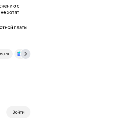
снению с
не хотят
отной платы
м
bsu.ru
finance.rambler.ru
Войти