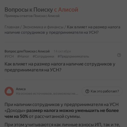
Вопросы к Поиску 
с Алисой
Примеры ответов Поиска с Алисой
Главная
/
Экономика и финансы
/
Как влияет на размер налога
наличие сотрудников у предпринимателя на УСН?
Вопрос для Поиска с Алисой
14 октября
#УСН
#Налог
#Сотрудники
#Предприниматель
Как влияет на размер налога наличие сотрудников у
предпринимателя на УСН?
Алиса
Как это работает?
На основе источников, возможны неточности
При наличии сотрудников у предпринимателя на УСН
«Доходы»
размер налога можно уменьшить не более
чем на 50%
от рассчитанной суммы.
При этом учитываются как личные взносы ИП, так и те,