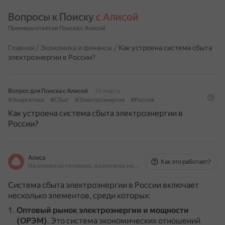
Вопросы к Поиску 
с Алисой
Примеры ответов Поиска с Алисой
Главная
/
Экономика и финансы
/
Как устроена система сбыта
электроэнергии в России?
Вопрос для Поиска с Алисой
24 марта
#Энергетика
#Сбыт
#Электроэнергия
#Россия
Как устроена система сбыта электроэнергии в
России?
Алиса
Как это работает?
На основе источников, возможны неточности
Система сбыта электроэнергии в России включает
несколько элементов, среди которых:
Оптовый рынок электроэнергии и мощности
(ОРЭМ)
.
Это система экономических отношений