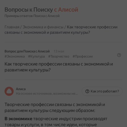
Вопросы к Поиску 
с Алисой
Примеры ответов Поиска с Алисой
Главная
/
Экономика и финансы
/
Как творческие профессии
связаны с экономикой и развитием культуры?
Вопрос для Поиска с Алисой
13 мая
#Экономика
#Культура
#Творчество
#Профессии
Как творческие профессии связаны с экономикой и
развитием культуры?
Алиса
Как это работает?
На основе источников, возможны неточности
Творческие профессии связаны с экономикой и
развитием культуры следующим образом:
В экономике
творческие индустрии производят
товары и услуги, в том числе идеи, которые