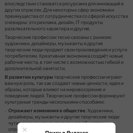
впоследствии становятся ресурсами для инноваций в
других отраслях.
Для некоторых сфер экономики
преимущества от сотрудничества со сферой искусства
очевидны: это реклама, дизайн, IT-продукты
развлекательного характера и другие.
Творческие профессии тесно связаны с рынком:
художники, дизайнеры, музыканты и другие
творческие люди продают свои произведения и услуги
потребителям.
Креативная экономика создаёт новые
рабочие места, в том числе с возможностью гибкой и
дополнительной занятости.
В развитии культуры
творческие профессии играют
важную роль, так как создают новые ценности, идеи и
образы, которые влияют на мировоззрение и
поведение людей.
Творческие профессии формируют
культурные тренды несколькими способами:
Отражают изменения в обществе
.
Художники,
дизайнеры, музыканты и другие творческие люди
чутко реагируют на изменения в обществе и
отражают их в своих работах.
Поиск в Яндексе