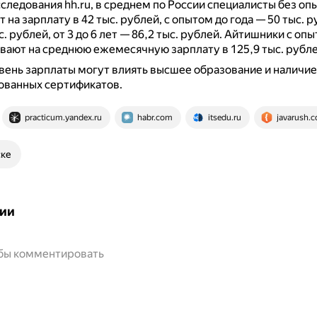
следования hh.ru, в среднем по России специалисты без опы
на зарплату в 42 тыс. рублей, с опытом до года — 50 тыс. ру
с. рублей, от 3 до 6 лет — 86,2 тыс. рублей.
Айтишники с опы
вают на среднюю ежемесячную зарплату в 125,9 тыс. рубле
вень зарплаты могут влиять высшее образование и наличие
ованных сертификатов.
practicum.yandex.ru
habr.com
itsedu.ru
javarush.
ске
ии
обы комментировать