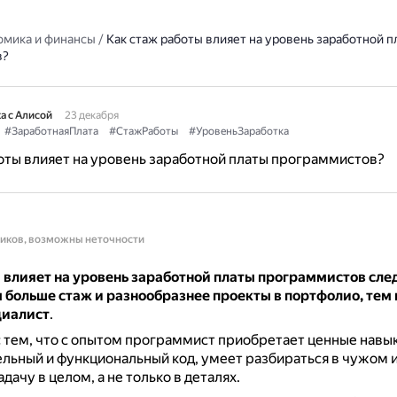
омика и финансы
/
Как стаж работы влияет на уровень заработной п
в?
а с Алисой
23 декабря
#ЗаработнаяПлата
#СтажРаботы
#УровеньЗаработка
оты влияет на уровень заработной платы программистов?
ников, возможны неточности
 влияет на уровень заработной платы программистов сл
 больше стаж и разнообразнее проекты в портфолио, тем
циалист
.
с тем, что с опытом программист приобретает ценные навы
льный и функциональный код, умеет разбираться в чужом 
адачу в целом, а не только в деталях.