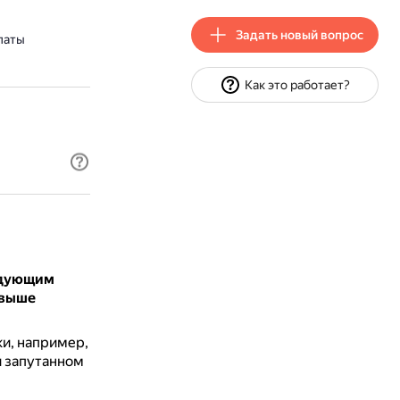
Задать новый вопрос
латы
Как это работает?
едующим
 выше
ки, например,
и запутанном