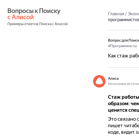
Вопросы к Поиску 
Главная
/
Экон
с Алисой
программисто
Примеры ответов Поиска с Алисой
Вопрос для Поиск
#Программисты
Как стаж раб
Алиса
На основе источ
Стаж работы
образом
:
чем
ценится спе
Это связано 
пишет читабе
коде, видит з