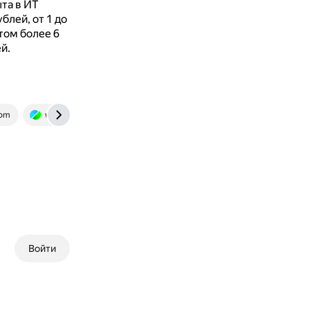
та в ИТ
блей, от 1 до
том более 6
й.
com
www.sravni.ru
Войти