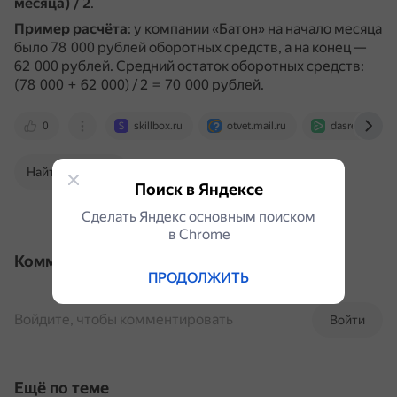
месяца) / 2
.
Пример расчёта
: у компании «Батон» на начало месяца
было 78 000 рублей оборотных средств, а на конец —
62 000 рублей.
Средний остаток оборотных средств:
(78 000 + 62 000) / 2 = 70 000 рублей.
0
skillbox.ru
otvet.mail.ru
dasreda.ru
Найти в Поиске
Поиск в Яндексе
Сделать Яндекс основным поиском
в Сhrome
Комментарии
ПРОДОЛЖИТЬ
Войдите, чтобы комментировать
Войти
Ещё по теме