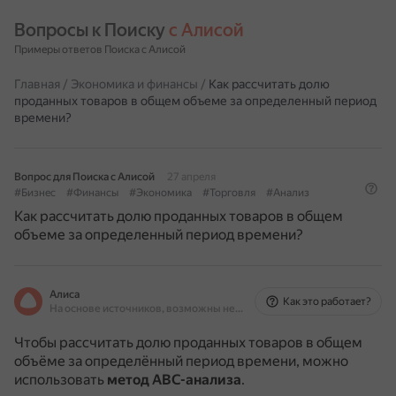
Вопросы к Поиску 
с Алисой
Примеры ответов Поиска с Алисой
Главная
/
Экономика и финансы
/
Как рассчитать долю
проданных товаров в общем объеме за определенный период
времени?
Вопрос для Поиска с Алисой
27 апреля
#Бизнес
#Финансы
#Экономика
#Торговля
#Анализ
Как рассчитать долю проданных товаров в общем
объеме за определенный период времени?
Алиса
Как это работает?
На основе источников, возможны неточности
Чтобы рассчитать долю проданных товаров в общем
объёме за определённый период времени, можно
использовать
метод ABC-анализа
.