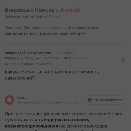
Вопросы к Поиску 
с Алисой
Примеры ответов Поиска с Алисой
Главная
/
Экономика и финансы
/
Как рассчитать
альтернативную стоимость развлечений?
Вопрос для Поиска с Алисой
7 сентября
#Финансы
#Бюджет
#Расходы
#Развлечения
#АльтернативнаяСтоимость
Как рассчитать альтернативную стоимость
развлечений?
Алиса
Как это работает?
На основе источников, возможны неточности
При расчёте альтернативной стоимости развлечений
нужно учитывать
издержки на оплату
времяпрепровождения
(за вычетом расходов,