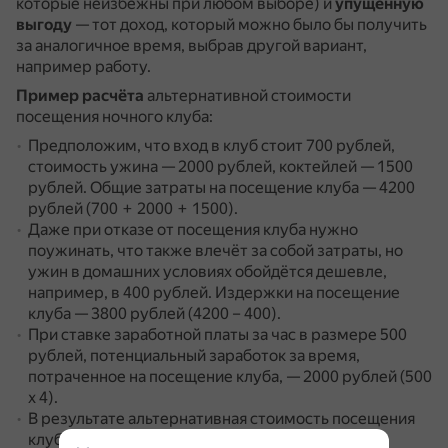
которые неизбежны при любом выборе) и
упущенную
выгоду
— тот доход, который можно было бы получить
за аналогичное время, выбрав другой вариант,
например работу.
Пример расчёта
альтернативной стоимости
посещения ночного клуба:
Предположим, что вход в клуб стоит 700 рублей,
стоимость ужина — 2000 рублей, коктейлей — 1500
рублей.
Общие затраты на посещение клуба — 4200
рублей (700 + 2000 + 1500).
Даже при отказе от посещения клуба нужно
поужинать, что также влечёт за собой затраты, но
ужин в домашних условиях обойдётся дешевле,
например, в 400 рублей.
Издержки на посещение
клуба — 3800 рублей (4200 – 400).
При ставке заработной платы за час в размере 500
рублей, потенциальный заработок за время,
потраченное на посещение клуба, — 2000 рублей (500
х 4).
В результате альтернативная стоимость посещения
клуба — 5800 рублей (3800 + 2000).