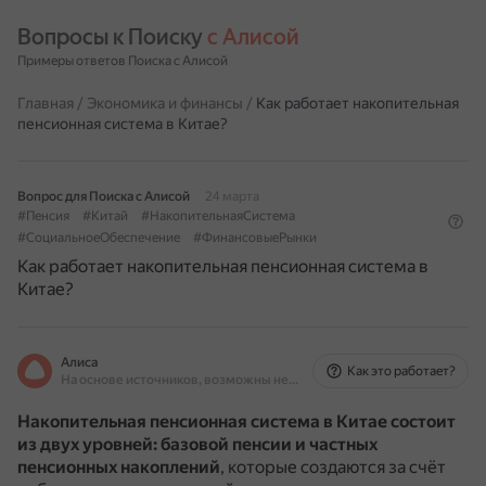
Вопросы к Поиску 
с Алисой
Примеры ответов Поиска с Алисой
Главная
/
Экономика и финансы
/
Как работает накопительная
пенсионная система в Китае?
Вопрос для Поиска с Алисой
24 марта
#Пенсия
#Китай
#НакопительнаяСистема
#СоциальноеОбеспечение
#ФинансовыеРынки
Как работает накопительная пенсионная система в
Китае?
Алиса
Как это работает?
На основе источников, возможны неточности
Накопительная пенсионная система в Китае состоит
из двух уровней: базовой пенсии и частных
пенсионных накоплений
, которые создаются за счёт