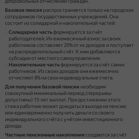
добровольных отчислений граждан.
Базовая пенсия
распространяется только на городских
сотрудников государственных учреждений.
Она
состоит из солидарной и накопительной частей:
Солидарная часть
формируется за счёт
работодателей.
Их ежемесячный взнос за своих
работников составляет 20% от их доходов и поступает
на распределительный счёт.
К ним добавляются
субсидии от местного самоуправления.
Накопительная часть
формируется за счёт самих
работников.
Из своих доходов они ежемесячно
отчисляют 8% на свои индивидуальные счета.
Для получения базовой пенсии
необходим
совокупный минимальный период (перерывы
допустимы) 15 лет выплат.
При достижении этого
стажа работник может дождаться выхода на пенсию
или единовременно получить деньги со своего
индивидуального счёта с учётом инвестиционного
дохода.
Частные пенсионные накопления
создаются за счёт