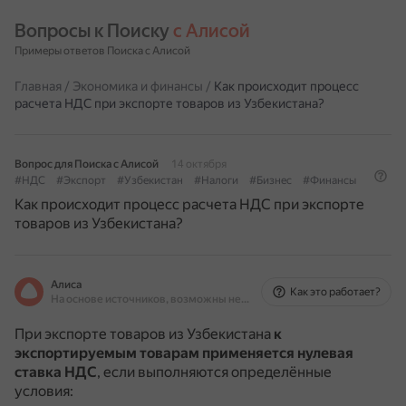
Вопросы к Поиску 
с Алисой
Примеры ответов Поиска с Алисой
Главная
/
Экономика и финансы
/
Как происходит процесс
расчета НДС при экспорте товаров из Узбекистана?
Вопрос для Поиска с Алисой
14 октября
#НДС
#Экспорт
#Узбекистан
#Налоги
#Бизнес
#Финансы
Как происходит процесс расчета НДС при экспорте
товаров из Узбекистана?
Алиса
Как это работает?
На основе источников, возможны неточности
При экспорте товаров из Узбекистана
к
экспортируемым товарам применяется нулевая
ставка НДС
, если выполняются определённые
условия: