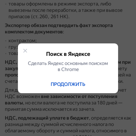
товары оформлены в режиме экспорта, либо
вывезены после переработки, а также при вывозе
припасов (ст. 260, 261 НК).
Экспортер обязан подтвердить факт экспорта
комплектом документов
:
контрактом;
грузовой таможенной декларацией с отметкой;
товаросопроводительными документами.
Поиск в Яндексе
НДС, оплаченный по входящим счетам-фактурам при
Сделать Яндекс основным поиском
закупке товаров для экспорта
, принимается к зачету
в Сhrome
пропорционально валютной выручке
, поступившей на
счета экспортера, при наличии банковской выписки.
ПРОДОЛЖИТЬ
Для дисциплинированных налогоплательщиков зачет
НДС возможен
вне зависимости от поступления
валюты
, но если валюта не поступила за 180 дней —
принятая сумма исключается из зачета.
НДС, подлежащий уплате в бюджет
, определяется как
разница между суммой исчисленного налога по
облагаемому обороту и суммой налога, относимого в