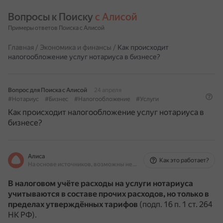
Вопросы к Поиску 
с Алисой
Примеры ответов Поиска с Алисой
Главная
/
Экономика и финансы
/
Как происходит
налогообложение услуг нотариуса в бизнесе?
Вопрос для Поиска с Алисой
24 апреля
#Нотариус
#Бизнес
#Налогообложение
#Услуги
Как происходит налогообложение услуг нотариуса в
бизнесе?
Алиса
Как это работает?
На основе источников, возможны неточности
В налоговом учёте расходы на услуги нотариуса
учитываются в составе прочих расходов, но только в
пределах утверждённых тарифов
(подп. 16 п. 1 ст. 264
НК РФ).