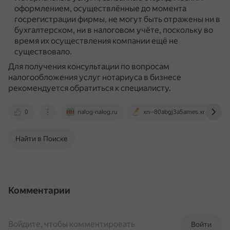
оформлением, осуществлённые до момента
госрегистрации фирмы, не могут быть отражены ни в
бухгалтерском, ни в налоговом учёте, поскольку во
время их осуществления компании ещё не
существовало.
Для получения консультации по вопросам
налогообложения услуг нотариуса в бизнесе
рекомендуется обратиться к специалисту.
0
nalog-nalog.ru
xn--80abgj3a5ames.xn--p1ai
Найти в Поиске
Комментарии
Войдите, чтобы комментировать
Войти