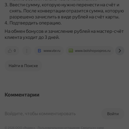
Ввести сумму, которую нужно перенести на счёт и
снять.
После конвертации отразится сумма, которую
разрешено зачислить в виде рублей на счёт карты.
Подтвердить операцию.
На обмен бонусов и зачисление рублей на мастер-счёт
клиента уходит до 3 дней.
0
www.vbr.ru
www.bolshoyvopros.ru
vk
Найти в Поиске
Комментарии
Войдите, чтобы комментировать
Войти
© 2026 ООО «Яндекс»
Пользовательское соглашение
Связаться с нами