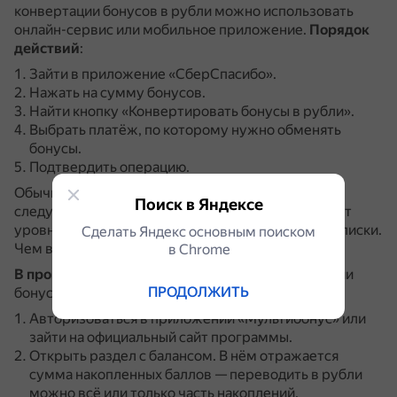
конвертации бонусов в рубли можно использовать
онлайн-сервис или мобильное приложение.
Порядок
действий
:
Зайти в приложение «СберСпасибо».
Нажать на сумму бонусов.
Найти кнопку «Конвертировать бонусы в рубли».
Выбрать платёж, по которому нужно обменять
бонусы.
Подтвердить операцию.
Обычно деньги поступают на карту до конца
Поиск в Яндексе
следующего рабочего дня.
Курс обмена зависит от
уровня в программе лояльности или наличия подписки.
Сделать Яндекс основным поиском
Чем выше уровень, тем выгоднее курс.
в Сhrome
В программе «Мультибонус» ВТБ
для конвертации
ПРОДОЛЖИТЬ
бонусов в рубли нужно:
Авторизоваться в приложении «Мультибонус» или
зайти на официальный сайт программы.
Открыть раздел с балансом.
В нём отражается
сумма накопленных баллов — переводить в рубли
можно всё или только часть накоплений.