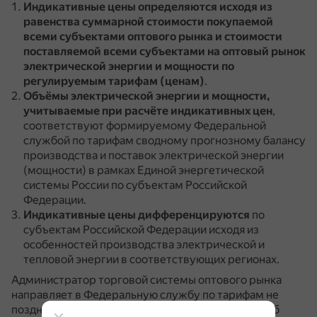
Индикативные цены определяются исходя из
равенства суммарной стоимости покупаемой
всеми субъектами оптового рынка и стоимости
поставляемой всеми субъектами на оптовый рынок
электрической энергии и мощности по
регулируемым тарифам (ценам)
.
Объёмы электрической энергии и мощности,
учитываемые при расчёте индикативных цен
,
соответствуют формируемому Федеральной
службой по тарифам сводному прогнозному балансу
производства и поставок электрической энергии
(мощности) в рамках Единой энергетической
системы России по субъектам Российской
Федерации.
Индикативные цены дифференцируются
по
субъектам Российской Федерации исходя из
особенностей производства электрической и
тепловой энергии в соответствующих регионах.
Администратор торговой системы оптового рынка
направляет в Федеральную службу по тарифам не
позднее 1 сентября текущего года информацию об