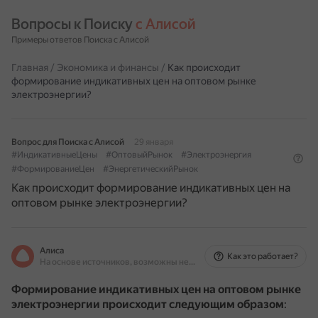
Вопросы к Поиску 
с Алисой
Примеры ответов Поиска с Алисой
Главная
/
Экономика и финансы
/
Как происходит
формирование индикативных цен на оптовом рынке
электроэнергии?
Вопрос для Поиска с Алисой
29 января
#ИндикативныеЦены
#ОптовыйРынок
#Электроэнергия
#ФормированиеЦен
#ЭнергетическийРынок
Как происходит формирование индикативных цен на
оптовом рынке электроэнергии?
Алиса
Как это работает?
На основе источников, возможны неточности
Формирование индикативных цен на оптовом рынке
электроэнергии происходит следующим образом
: