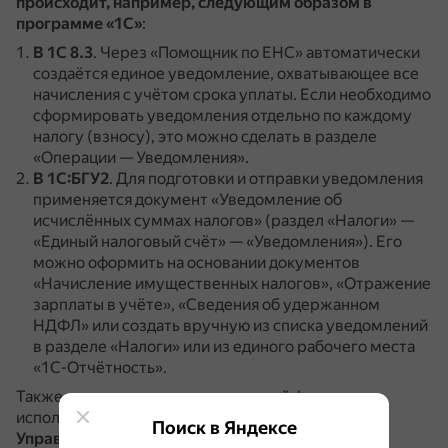
происходит, например, следующим образом в
программе «1С»
:
В 1С 8.3
.
Через «Помощник по ЕНС» автоматически
создаётся единое уведомление, охватывающее все
начисления с учётом срока уплаты.
Если необходимо
сформировать уведомления отдельно по каждому
налогу (взносу), это можно сделать в разделе
«Операции — Уведомления».
В 1С:БГУ2
.
Для подготовки и отправки уведомления
применяется документ «Уведомление об
исчислённых суммах налогов» (раздел «Налоги» —
«Единый налоговый счёт» — «Уведомления»).
Его
можно оформить на основании документов
«Начисление имущественных налогов», «Отражение
зарплаты в учёте», «Сведения об удержанном
НДФЛ» или создать вручную из списка уведомлений
в разделе «Налоги» или из единого рабочего места
«1С-Отчётность».
Также для автоматизации налоговой функции
используется, например,
подсистема «1С:ERP.
Поиск в Яндексе
Управление холдингом»
.
Она позволяет