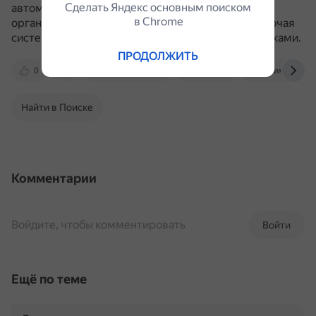
Сделать Яндекс основным поиском
автоматизировать взаимодействие с налоговым
в Сhrome
органом в режиме налогового мониторинга, включая
систему внутреннего контроля и управления рисками.
ПРОДОЛЖИТЬ
0
erpdev.i-neti.ru
v8.1c.ru
www.glavbuk
Найти в Поиске
Комментарии
Войдите, чтобы комментировать
Войти
Ещё по теме