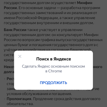
государственным долгом осуществляет
Минфин
России
.
Его основные задачи — разработка программ
государственных заимствований и их реализация от
имени Российской Федерации, а также управление
государственным внутренним и внешним долгом.
Банк России
также участвует в управлении
государственным долгом: он консультирует Минфин
России по вопросам графика выпуска государственных
ценных бумаг и погашения государственного долга с
учётом их воздействия на состояние банковской
системы России и приоритетов единой денежно-
Поиск в Яндексе
кредитной политики.
Сделать Яндекс основным поиском
Некоторые методы регулирования государственного
в Сhrome
долга
:
Реструктуризация
.
Основанное на соглашении
ПРОДОЛЖИТЬ
сторон прекращение долговых обязательств с
заменой их другими, предусматривающими другие
условия обслуживания и погашения.
Пролонгация
.
Продление срока действия долгового
обязательства.