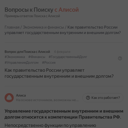
Вопросы к Поиску 
с Алисой
Примеры ответов Поиска с Алисой
Главная
/
Экономика и финансы
/
Как правительство России
управляет государственным внутренним и внешним долгом?
Вопрос для Поиска с Алисой
4 февраля
#Экономика
#Финансы
#ГосударственныйДолг
#УправлениеДолгом
#Россия
Как правительство России управляет
государственным внутренним и внешним долгом?
Алиса
Как это работает?
На основе источников, возможны неточности
Управление государственным внутренним и внешним
долгом относится к компетенции Правительства РФ
.
Непосредственно функции по управлению