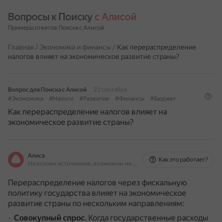
Вопросы к Поиску 
с Алисой
Примеры ответов Поиска с Алисой
Главная
/
Экономика и финансы
/
Как перераспределение
налогов влияет на экономическое развитие страны?
Вопрос для Поиска с Алисой
22 сентября
#Экономика
#Налоги
#Развитие
#Финансы
#Бюджет
Как перераспределение налогов влияет на
экономическое развитие страны?
Алиса
Как это работает?
На основе источников, возможны неточности
Перераспределение налогов через фискальную
политику государства влияет на экономическое
развитие страны по нескольким направлениям:
Совокупный спрос
.
Когда государственные расходы