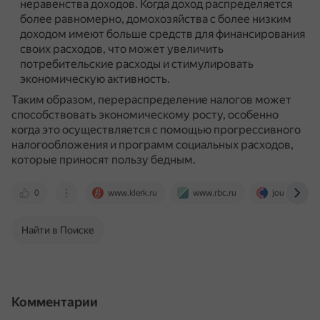
неравенства доходов.
Когда доход распределяется
более равномерно, домохозяйства с более низким
доходом имеют больше средств для финансирования
своих расходов, что может увеличить
потребительские расходы и стимулировать
экономическую активность.
Таким образом, перераспределение налогов может
способствовать экономическому росту, особенно
когда это осуществляется с помощью прогрессивного
налогообложения и программ социальных расходов,
которые приносят пользу бедным.
0
www.klerk.ru
www.rbc.ru
journal.sov
Найти в Поиске
Комментарии