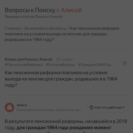
Вопросы к Поиску 
с Алисой
Примеры ответов Поиска с Алисой
Главная
/
Экономика и финансы
/
Как пенсионная реформа
повлияла на условия выхода на пенсию для граждан,
родившихся в 1964 году?
Вопрос для Поиска с Алисой
29 ноября
#ПенсионнаяРеформа
#УсловияВыхода
#Граждане1964Год
Как пенсионная реформа повлияла на условия
выхода на пенсию для граждан, родившихся в 1964
году?
Алиса
Как это работает?
На основе источников, возможны неточности
В результате пенсионной реформы, начавшейся в 2018
году,
для граждан 1964 года рождения момент