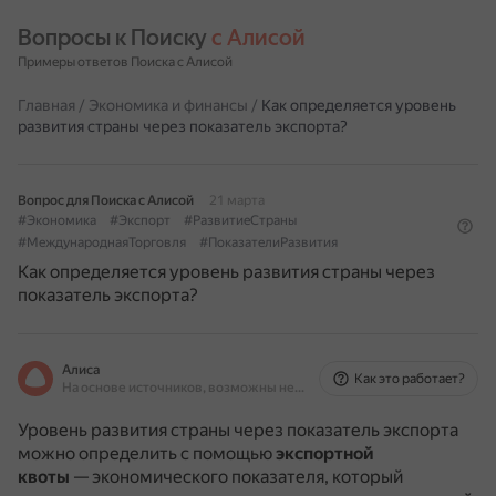
Вопросы к Поиску 
с Алисой
Примеры ответов Поиска с Алисой
Главная
/
Экономика и финансы
/
Как определяется уровень
развития страны через показатель экспорта?
Вопрос для Поиска с Алисой
21 марта
#Экономика
#Экспорт
#РазвитиеСтраны
#МеждународнаяТорговля
#ПоказателиРазвития
Как определяется уровень развития страны через
показатель экспорта?
Алиса
Как это работает?
На основе источников, возможны неточности
Уровень развития страны через показатель экспорта
можно определить с помощью
экспортной
квоты
— экономического показателя, который