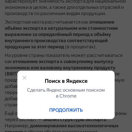
характеризует значимость экспорта для национальной
экономики в целом, а также для отдельных отраслей и
производств по различным видам продукции.
Экспортная квота рассчитывается как
отношение
объёма экспорта в натуральном или стоимостном
выражении за определённый период к объёму
внутреннего производства соответствующей
продукции за этот период
(в процентах).
На уровне страны показатель может рассчитываться
как
отношение экспорта к совокупному выпуску
экономики или валовому внутреннему продукту
(ВВП)
.
Однако подход с использованием ВВП менее
предпочтительный, так как ВВП отражает совокупную
Поиск в Яндексе
добавленную стоимость, произведённую на
Сделать Яндекс основным поиском
территории страны, а экспорт может состоять из
в Сhrome
добавленной стоимости, произведённой в других
странах.
ПРОДОЛЖИТЬ
Ещё один способ определения уровня развития страны
через экспорт —
анализ структуры экспорта
.
Например,
доминирование высокотехнологичных
товаров
в общем объёме экспорта может