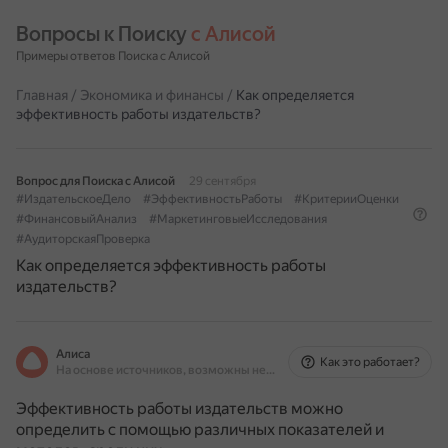
Вопросы к Поиску 
с Алисой
Примеры ответов Поиска с Алисой
Главная
/
Экономика и финансы
/
Как определяется
эффективность работы издательств?
Вопрос для Поиска с Алисой
29 сентября
#ИздательскоеДело
#ЭффективностьРаботы
#КритерииОценки
#ФинансовыйАнализ
#МаркетинговыеИсследования
#АудиторскаяПроверка
Как определяется эффективность работы
издательств?
Алиса
Как это работает?
На основе источников, возможны неточности
Эффективность работы издательств можно
определить с помощью различных показателей и