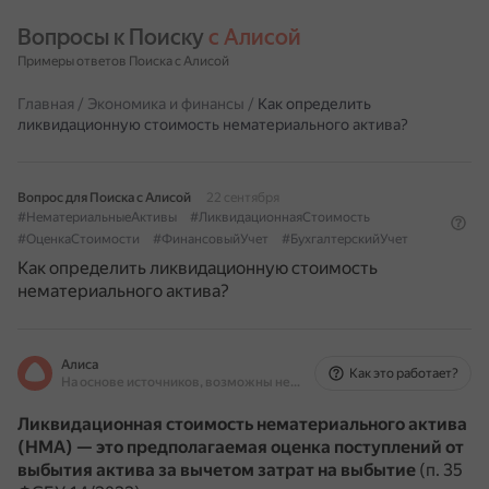
Вопросы к Поиску 
с Алисой
Примеры ответов Поиска с Алисой
Главная
/
Экономика и финансы
/
Как определить
ликвидационную стоимость нематериального актива?
Вопрос для Поиска с Алисой
22 сентября
#НематериальныеАктивы
#ЛиквидационнаяСтоимость
#ОценкаСтоимости
#ФинансовыйУчет
#БухгалтерскийУчет
Как определить ликвидационную стоимость
нематериального актива?
Алиса
Как это работает?
На основе источников, возможны неточности
Ликвидационная стоимость нематериального актива
(НМА) — это предполагаемая оценка поступлений от
выбытия актива за вычетом затрат на выбытие
(п. 35