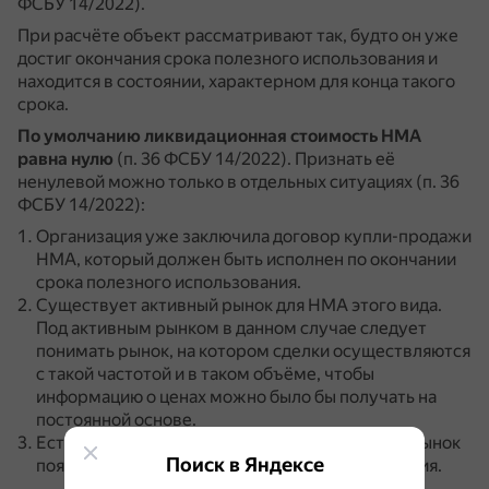
ФСБУ 14/2022).
При расчёте объект рассматривают так, будто он уже
достиг окончания срока полезного использования и
находится в состоянии, характерном для конца такого
срока.
По умолчанию ликвидационная стоимость НМА
равна нулю
(п. 36 ФСБУ 14/2022).
Признать её
ненулевой можно только в отдельных ситуациях (п. 36
ФСБУ 14/2022):
Организация уже заключила договор купли-продажи
НМА, который должен быть исполнен по окончании
срока полезного использования.
Существует активный рынок для НМА этого вида.
Под активным рынком в данном случае следует
понимать рынок, на котором сделки осуществляются
с такой частотой и в таком объёме, чтобы
информацию о ценах можно было бы получать на
постоянной основе.
Есть высокая вероятность того, что активный рынок
Поиск в Яндексе
появится к концу срока полезного использования.