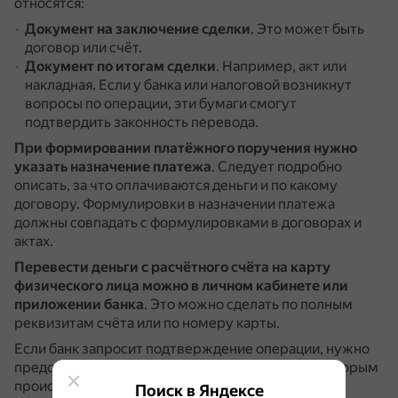
относятся:
Документ на заключение сделки
.
Это может быть
договор или счёт.
Документ по итогам сделки
.
Например, акт или
накладная.
Если у банка или налоговой возникнут
вопросы по операции, эти бумаги смогут
подтвердить законность перевода.
При формировании платёжного поручения нужно
указать назначение платежа
.
Следует подробно
описать, за что оплачиваются деньги и по какому
договору.
Формулировки в назначении платежа
должны совпадать с формулировками в договорах и
актах.
Перевести деньги с расчётного счёта на карту
физического лица можно в личном кабинете или
приложении банка
.
Это можно сделать по полным
реквизитам счёта или по номеру карты.
Если банк запросит подтверждение операции, нужно
представить договор, накладные или акты, по которым
происходили расчёты.
В пояснении желательно
Поиск в Яндексе