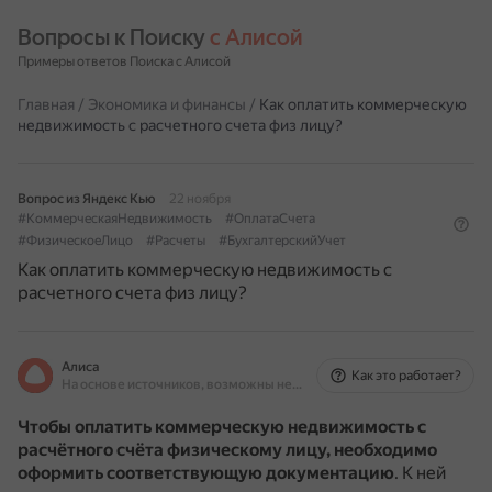
Вопросы к Поиску 
с Алисой
Примеры ответов Поиска с Алисой
Главная
/
Экономика и финансы
/
Как оплатить коммерческую
недвижимость с расчетного счета физ лицу?
Вопрос из Яндекс Кью
22 ноября
#КоммерческаяНедвижимость
#ОплатаСчета
#ФизическоеЛицо
#Расчеты
#БухгалтерскийУчет
Как оплатить коммерческую недвижимость с
расчетного счета физ лицу?
Алиса
Как это работает?
На основе источников, возможны неточности
Чтобы оплатить коммерческую недвижимость с
расчётного счёта физическому лицу, необходимо
оформить соответствующую документацию
.
К ней