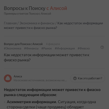
Вопросы к Поиску 
с Алисой
Примеры ответов Поиска с Алисой
Главная
/
Экономика и финансы
/
Как недостаток информации
может привести к фиаско рынка?
Вопрос для Поиска с Алисой
4 февраля
#Экономика
#Финансы
#Рынок
#Информация
#Фиаско
Как недостаток информации может привести к
фиаско рынка?
Алиса
Как это работает?
На основе источников, возможны неточности
Недостаток информации может привести к фиаско
рынка следующим образом
:
Асимметрия информации
.
Ситуация, когда одна
сторона сделки (чаще продавец) обладает