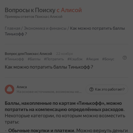
Вопросы к Поиску 
с Алисой
Примеры ответов Поиска с Алисой
Главная
/
Экономика и финансы
/
Как можно потратить баллы
Тинькофф ?
Вопрос для Поиска с Алисой
22 ноября
#Тинькофф
#Баллы
#Потратить
#Кэшбэк
#Акция
#Бонус
Как можно потратить баллы Тинькофф ?
Алиса
Как это работает?
На основе источников, возможны неточности
Баллы, накопленные по картам «Тинькофф», можно
потратить на компенсацию определённых расходов
.
Некоторые категории, по которым можно возместить
траты:
Обычные покупки и платежи
.
Можно вернуть деньги