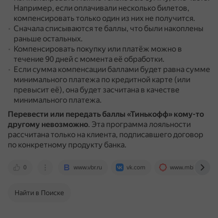
Например, если оплачивали несколько билетов,
компенсировать только один из них не получится.
Сначала списываются те баллы, что были накоплены
раньше остальных.
Компенсировать покупку или платёж можно в
течение 90 дней с момента её обработки.
Если сумма компенсации баллами будет равна сумме
минимального платежа по кредитной карте (или
превысит её), она будет засчитана в качестве
минимального платежа.
Перевести или передать баллы «Тинькофф» кому-то
другому невозможно
.
Эта программа лояльности
рассчитана только на клиента, подписавшего договор
по конкретному продукту банка.
0
www.vbr.ru
vk.com
www.mbk.ru
Найти в Поиске