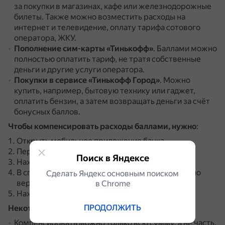
за покупки в магазинах, кафе или железнодорожные
билеты.
Также можно возместить расходы на
интернет и телевидение, оплату тарифа сотового
оператора, ЖКУ.
Пополнение сим-карты «Тинькофф»
.
Баллами можно
полностью оплатить тариф, не тратя собственные
деньги и другие услуги оператора.
Покупки в сервисе «Тинькофф Город»
.
Можно
купить, например, бытовую технику или гаджет,
оплатить бензин, а затем возвращать деньги за счёт
бонусных баллов.
Чтобы компенсировать расходы баллами, нужно
:
Открыть мобильное приложение банка.
Перейти в раздел с кэшбэком.
Поиск в Яндексе
Нажать «Использовать баллы».
В списке операций выбрать ту, за которую нужно
Сделать Яндекс основным поиском
вернуть деньги.
в Сhrome
Нажать «Компенсировать баллами».
ПРОДОЛЖИТЬ
Некоторые правила использования баллов:
Компенсировать можно только всю сумму, а не часть.