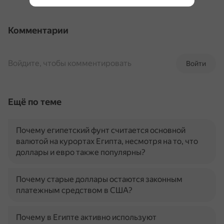
Комментарии
Войдите, чтобы комментировать
Войти
Ещё по теме
Почему египетский фунт считается основной
валютой на курортах Египта, несмотря на то, что
доллары и евро также популярны?
Почему старые доллары остаются законным
платежным средством в США?
Почему в Египте активно используют