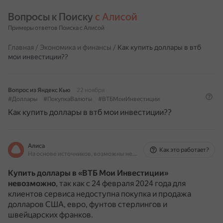
Вопросы к Поиску 
с Алисой
Примеры ответов Поиска с Алисой
Главная
/
Экономика и финансы
/
Как купить доллары в втб
мои инвестиции??
Вопрос из Яндекс Кью
22 ноября
#Доллары
#ПокупкаВалюты
#ВТБМоиИнвестиции
Как купить доллары в втб мои инвестиции??
Алиса
Как это работает?
На основе источников, возможны неточности
Купить доллары в «ВТБ Мои Инвестиции»
невозможно
, так как с 24 февраля 2024 года для
клиентов сервиса недоступна покупка и продажа
долларов США, евро, фунтов стерлингов и
швейцарских франков.