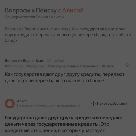
Вопросы к Поиску 
с Алисой
Примеры ответов Поиска с Алисой
Главная
/
Экономика и финансы
/
Как государства дают друг
другу кредиты, передают деньги (если через банк, то какой это
банк)?
Вопрос из Яндекс Кью
22 ноября
#Финансы
#Кредиты
#МеждународныеОтношения
#Банки
Как государства дают друг другу кредиты, передают
деньги (если через банк, то какой это банк)?
Алиса
Как это работает?
На основе источников, возможны неточности
Государства дают друг другу кредиты и передают
деньги через государственные кредиты
.
Это
кредитные отношения, в которых участвует