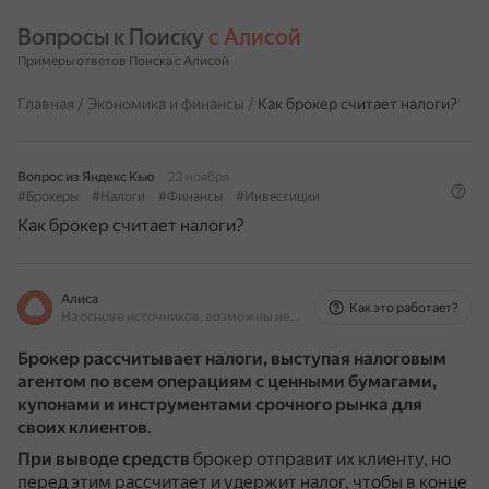
Вопросы к Поиску 
с Алисой
Примеры ответов Поиска с Алисой
Главная
/
Экономика и финансы
/
Как брокер считает налоги?
Вопрос из Яндекс Кью
22 ноября
#Брокеры
#Налоги
#Финансы
#Инвестиции
Как брокер считает налоги?
Алиса
Как это работает?
На основе источников, возможны неточности
Брокер рассчитывает налоги, выступая налоговым
агентом по всем операциям с ценными бумагами,
купонами и инструментами срочного рынка для
своих клиентов
.
При выводе средств
брокер отправит их клиенту, но
перед этим рассчитает и удержит налог, чтобы в конце