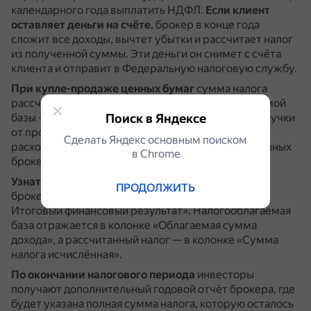
календарного года выплатить НДФЛ.
Если клиент
оставляет деньги на счёте
, брокер в конце года
сложит все доходы, вычтет убытки и рассчитает налог
из полученной суммы.
Эти деньги он снимет с счёта
клиента и отправит в Федеральную налоговую службу.
При купле-продаже ценных бумаг
сумма налога
рассчитывается в зависимости от налогооблагаемой
базы — прибыли, полученной от операций.
Поиск в Яндексе
Из выручки
от продажи бумаг для расчёта нужно вычесть все
Сделать Яндекс основным поиском
расходы на их покупку и сумму комиссий, уплаченных
в Сhrome
брокеру.
Узнать текущий размер налога
можно из отчёта
ПРОДОЛЖИТЬ
брокера в таблице «Расчёт и удержание налога.
Итоговый финансовый результат».
Налогооблагаемая
база отражается в колонке «Облагаемая сумма
дохода», а рассчитанный налог — в колонке «Сумма
налога исчислённая».
По окончании налогового периода
инвесторы
получают дополнительный годовой отчёт брокера, где
будет указана полная сумма налога, которую осталось