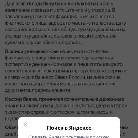
Для этого владельцу банкнот нужно написать
заявление
и заверить его штампом у кассира.
В
заявлении указывают фамилию, имя и отчество
физического лица, адрес его места жительства, дату
составления заявления, общую сумму сдаваемых на
экспертизу денежных знаков, способ получения
суммы в случае обмена, подпись.
В описи
указывают фамилию, имя и отчество
физического лица, общую сумму сдаваемых на
экспертизу денежных знаков и реквизиты каждого
сомнительного знака: номинал, год образца, серию и
номер — для банкнот Банка России, наименование
монетного двора — для монет, дату составления
документа, подпись клиента.
Кассир банка, принимая сомнительные денежные
знаки на экспертизу
, должен выдать ордер и второй
экземпляр справки с оттиском штампа кассы и
подписью.
Поиск в Яндексе
Обычно экспертиза длится не более десяти рабочих
дней
.
Если банк подтвердил подлинность денежных
Сделать Яндекс основным поиском