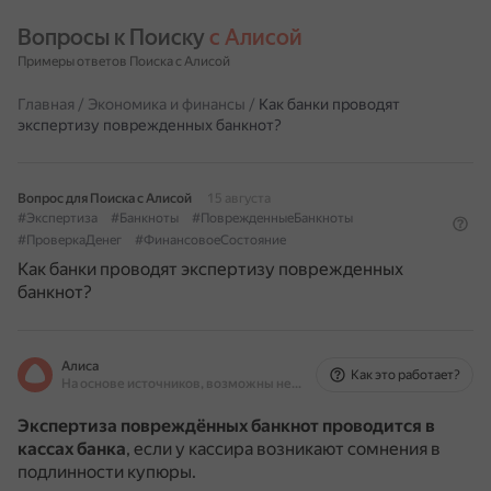
Вопросы к Поиску 
с Алисой
Примеры ответов Поиска с Алисой
Главная
/
Экономика и финансы
/
Как банки проводят
экспертизу поврежденных банкнот?
Вопрос для Поиска с Алисой
15 августа
#Экспертиза
#Банкноты
#ПоврежденныеБанкноты
#ПроверкаДенег
#ФинансовоеСостояние
Как банки проводят экспертизу поврежденных
банкнот?
Алиса
Как это работает?
На основе источников, возможны неточности
Экспертиза повреждённых банкнот проводится в
кассах банка
, если у кассира возникают сомнения в
подлинности купюры.