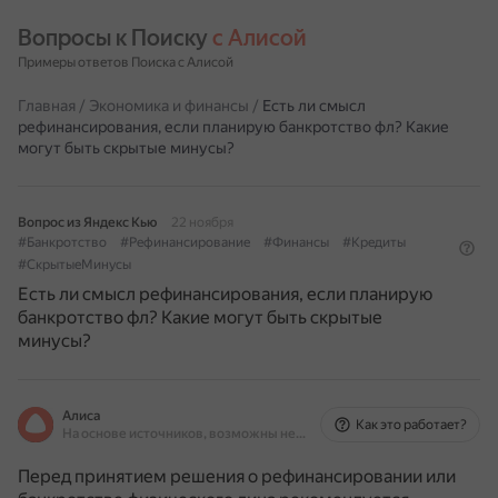
Вопросы к Поиску 
с Алисой
Примеры ответов Поиска с Алисой
Главная
/
Экономика и финансы
/
Есть ли смысл
рефинансирования, если планирую банкротство фл? Какие
могут быть скрытые минусы?
Вопрос из Яндекс Кью
22 ноября
#Банкротство
#Рефинансирование
#Финансы
#Кредиты
#СкрытыеМинусы
Есть ли смысл рефинансирования, если планирую
банкротство фл? Какие могут быть скрытые
минусы?
Алиса
Как это работает?
На основе источников, возможны неточности
Перед принятием решения о рефинансировании или