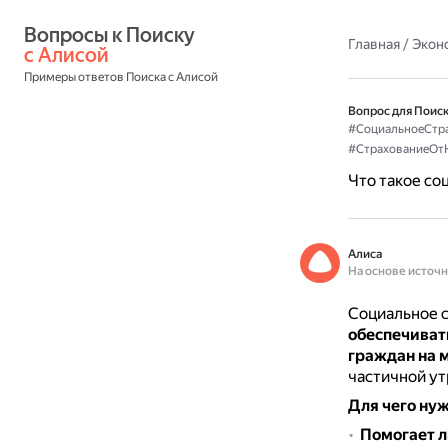
Вопросы к Поиску 
Главная
/
Экон
с Алисой
Примеры ответов Поиска с Алисой
Вопрос для Поиск
#СоциальноеСтр
#СтрахованиеОт
Что такое со
Алиса
На основе источ
Социальное 
обеспечиват
граждан на 
частичной ут
Для чего ну
Помогает л