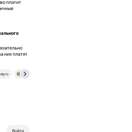
во платит
личные
иального
язательно
а них платят
ag.ru
nalog-nalog.ru
Войти