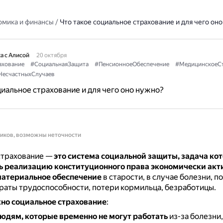
омика и финансы
/
Что такое социальное страхование и для чего он
а с Алисой
20 октября
ахование
#СоциальнаяЗащита
#ПенсионноеОбеспечение
#МедицинскоеСт
НесчастныхСлучаев
циальное страхование и для чего оно нужно?
ников, возможны неточности
страхование —
это система социальной защиты, задача ко
ь реализацию конституционного права экономически акт
материальное обеспечение
в старости, в случае болезни, п
раты трудоспособности, потери кормильца, безработицы.
жно социальное страхование
:
юдям, которые временно не могут работать
из-за болезни,