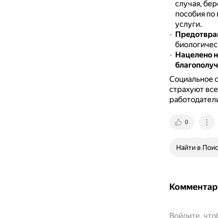
случая, бе
пособия по
услуги.
Предотвра
биологичес
Нацелено н
благополуч
Социальное 
страхуют все
работодател
0
Найти в Пои
Комментар
Войдите, чт