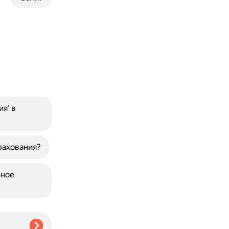
я' в
рахования?
ьное