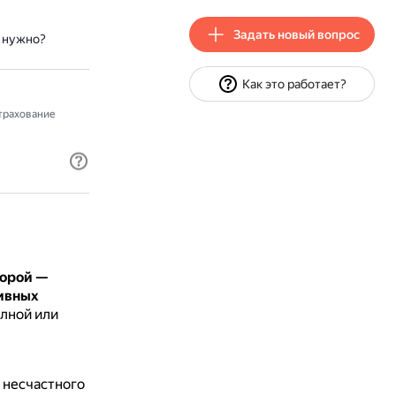
Задать новый вопрос
о нужно?
Как это работает?
рахование
торой —
ивных
олной или
 несчастного