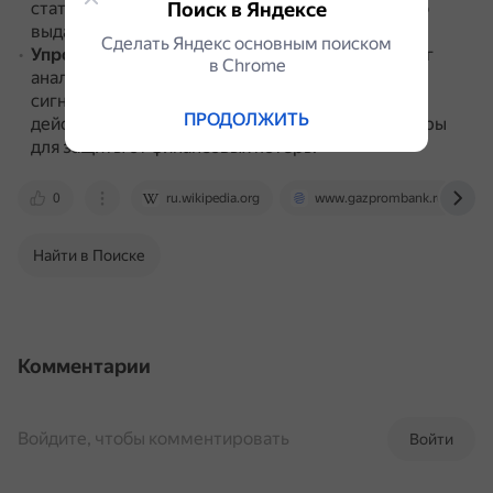
статистических данных, и принимают решение о
Поиск в Яндексе
выдаче кредита.
Сделать Яндекс основным поиском
Упрощение борьбы с мошенничеством
.
Скоринг
в Сhrome
анализирует необычные паттерны поведения и
сигнализирует о возможных мошеннических
ПРОДОЛЖИТЬ
действиях, что позволяет банкам принимать меры
для защиты от финансовых потерь.
0
ru.wikipedia.org
www.gazprombank.ru
Найти в Поиске
Комментарии
Войдите, чтобы комментировать
Войти