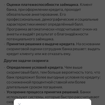
Оценки платежеспособности заёмщика
.
Клиент
банка, при оформлении кредита, проходит
обязательное анкетирование.
Его
профессиональные, демографические и социальные
характеристики имеют определённый балл.
Программа автоматически «подсчитывает очки» из
анкеты и выдаёт результат о благонадёжности
потенциального заёмщика.
Принятия решения о выдаче кредита
.
На основании
скоринговой оценки сотрудник банка решает: выдать
кредит клиенту или же отказать ему.
Другие задачи скоринга
:
Определение условий кредита
.
Чем выше
скоринговый балл, тем больше вероятность того, что
банк предложит более выгодные условия по кредиту:
со сниженной процентной ставкой или более
длительным сроком погашения.
Ускорение процесса принятия решений
.
Банки
используют системы, которые быстро рассчитывают
скоринговый балл на основе алгоритмов и