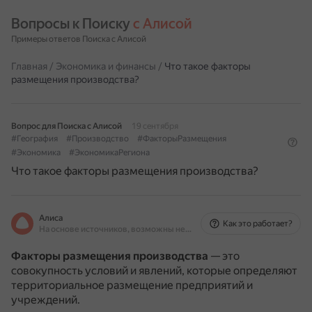
Вопросы к Поиску 
с Алисой
Примеры ответов Поиска с Алисой
Главная
/
Экономика и финансы
/
Что такое факторы
размещения производства?
Вопрос для Поиска с Алисой
19 сентября
#География
#Производство
#ФакторыРазмещения
#Экономика
#ЭкономикаРегиона
Что такое факторы размещения производства?
Алиса
Как это работает?
На основе источников, возможны неточности
Факторы размещения производства
— это
совокупность условий и явлений, которые определяют
территориальное размещение предприятий и
учреждений.