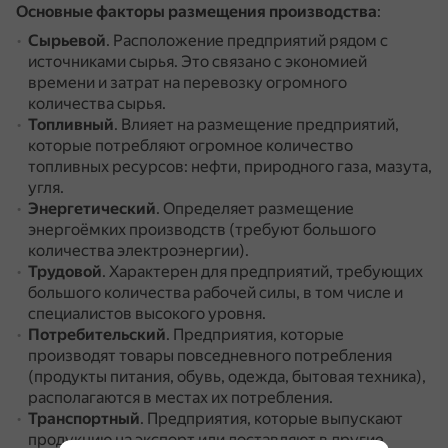
Основные факторы размещения производства
:
Сырьевой
.
Расположение предприятий рядом с
источниками сырья.
Это связано с экономией
времени и затрат на перевозку огромного
количества сырья.
Топливный
.
Влияет на размещение предприятий,
которые потребляют огромное количество
топливных ресурсов: нефти, природного газа, мазута,
угля.
Энергетический
.
Определяет размещение
энергоёмких производств (требуют большого
количества электроэнергии).
Трудовой
.
Характерен для предприятий, требующих
большого количества рабочей силы, в том числе и
специалистов высокого уровня.
Потребительский
.
Предприятия, которые
производят товары повседневного потребления
(продукты питания, обувь, одежда, бытовая техника),
располагаются в местах их потребления.
Транспортный
.
Предприятия, которые выпускают
продукцию на экспорт или доставляют в другие