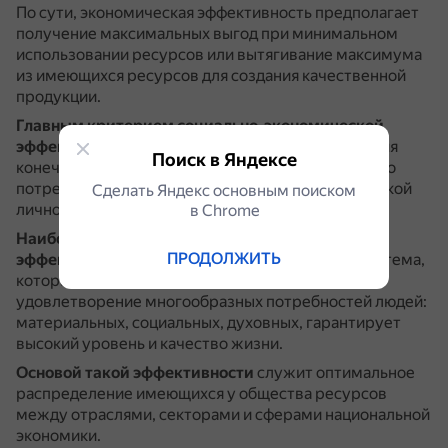
По сути, экономическая эффективность предполагает
получение максимальных выгод при минимальном
использовании ресурсов или вытягивание максимума
из имеющихся ресурсов для создания качественной
продукции.
Главным критерием социально-экономической
эффективности
является степень удовлетворения
Поиск в Яндексе
конечных потребностей общества, и прежде всего
потребностей, связанных с развитием человеческой
Сделать Яндекс основным поиском
личности.
в Сhrome
Наибольшей социально-экономической
ПРОДОЛЖИТЬ
эффективностью
обладает та экономическая система,
которая в наибольшей степени обеспечивает
удовлетворение многообразных потребностей людей:
материальных, социальных, духовных, гарантирует
высокий уровень и качество жизни.
Основой такой эффективности
служит оптимальное
распределение имеющихся у общества ресурсов
между отраслями, секторами и сферами национальной
экономики.