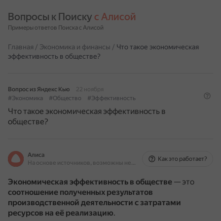
Вопросы к Поиску 
с Алисой
Примеры ответов Поиска с Алисой
Главная
/
Экономика и финансы
/
Что такое экономическая
эффективность в обществе?
Вопрос из Яндекс Кью
22 ноября
#Экономика
#Общество
#Эффективность
Что такое экономическая эффективность в
обществе?
Алиса
Как это работает?
На основе источников, возможны неточности
Экономическая эффективность в обществе
— это
соотношение полученных результатов
производственной деятельности с затратами
ресурсов на её реализацию
.