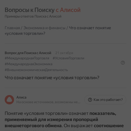
Вопросы к Поиску 
с Алисой
Примеры ответов Поиска с Алисой
Главная
/
Экономика и финансы
/
Что означает понятие
«условия торговли»?
Вопрос для Поиска с Алисой
21 октября
#МеждународнаяТорговля
#УсловияТорговли
#МеждународнаяЭкономика
#ВнешнеэкономическаяДеятельность
Что означает понятие «условия торговли»?
Алиса
Как это работает?
На основе источников, возможны неточности
Понятие «условия торговли» означает
показатель,
применяемый для измерения пропорций
внешнеторгового обмена
.
Он выражает
соотношение