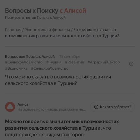
Вопросы к Поиску 
с Алисой
Примеры ответов Поиска с Алисой
Главная
/
Экономика и финансы
/
Что можно сказать о
возможностях развития сельского хозяйства в Турции?
Вопрос для Поиска с Алисой
15 сентября
#СельскоеХозяйство
#Турция
#Развитие
#АграрныйСектор
#Экономика
#СельскоеХозяйство
Что можно сказать о возможностях развития
сельского хозяйства в Турции?
Алиса
Как это работает?
На основе источников, возможны неточности
Можно говорить о значительных возможностях
развития сельского хозяйства в Турции
, что
подтверждается рядом факторов: