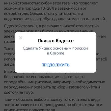
низкой стоимостью кубометра газа, что позволяет
экономить порядка 10–20% в зависимости от
потребителя.
Однако стоит учитывать, что
подключение газа требует дополнительных вложений.
С другой стороны, в регионах с низкой стоимостью
электроэнергии для бытовых нужд применение
электроплит может быть экономически выгоднее, чем
Поиск в Яндексе
газовых.
Сделать Яндекс основным поиском
Также перед выбором стоит сравнить общую
в Сhrome
стоимость оборудования для отопления: возможно,
использовать электричество для отопления выйдет всё
же дешевле.
ПРОДОЛЖИТЬ
Ещё один фактор, который стоит учесть, —
безопасность: использование газа связано с
определёнными рисками, например, необходимостью
периодически проверять приборы газового учёта и
состояние труб.
Таким образом, выбор в пользу того или иного вида
энергии зависит от индивидуальных обстоятельств и
приоритетов пользователя.