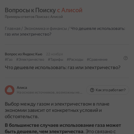
Вопросы к Поиску 
с Алисой
Примеры ответов Поиска с Алисой
Главная
/
Экономика и финансы
/
Что дешевле использовать:
газ или электричество?
Вопрос из Яндекс Кью
22 ноября
#Газ
#Электричество
#Тарифы
#Расходы
#Сравнение
Что дешевле использовать: газ или электричество?
Алиса
Как это работает?
На основе источников, возможны неточности
Выбор между газом и электричеством в плане
экономии зависит от конкретных условий и
обстоятельств.
В большинстве случаев использование газа может
быть дешевле, чем электричества
.
Это связано с