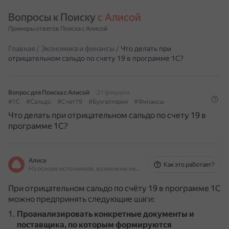
Вопросы к Поиску 
с Алисой
Примеры ответов Поиска с Алисой
Главная
/
Экономика и финансы
/
Что делать при
отрицательном сальдо по счету 19 в программе 1С?
Вопрос для Поиска с Алисой
21 февраля
#1C
#Сальдо
#Счет19
#Бухгалтерия
#Финансы
Что делать при отрицательном сальдо по счету 19 в
программе 1С?
Алиса
Как это работает?
На основе источников, возможны неточности
При отрицательном сальдо по счёту 19 в программе 1С
можно предпринять следующие шаги:
Проанализировать конкретные документы и
поставщика, по которым формируются