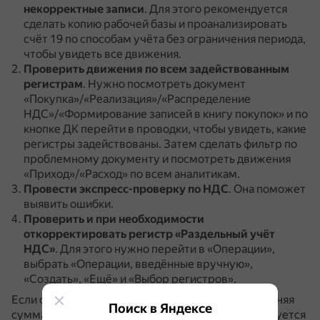
некорректные записи
.
Для этого рекомендуется
сделать копию рабочей базы и проанализировать
счёт 19 по способам учёта без ограничения периода,
чтобы увидеть все движения.
Проверить движения по всем задействованным
регистрам
.
Нужно посмотреть документ
«Покупка»/«Реализация»/«Распределение
НДС»/«Формирование записей в книгу покупок» и по
кнопке ДК перейти в проводки, чтобы увидеть, какие
регистры задействованы.
Затем сделать фильтр по
проблемному документу и посмотреть движения
«Приход»/«Расход» по всем аналитикам.
Провести экспресс-проверку по НДС
.
Она поможет
выявить ошибки.
Проверить и при необходимости
откорректировать регистр «Раздельный учёт
НДС»
.
Для этого нужно перейти в «Операции»,
выбрать «Операции, введённые вручную»,
«Создать», «Ещё» и «Выбор регистров».
Если сальдо отрицательное, то, возможно, излишняя
Поиск в Яндексе
сумма НДС принята к вычету.
В этом случае требуется