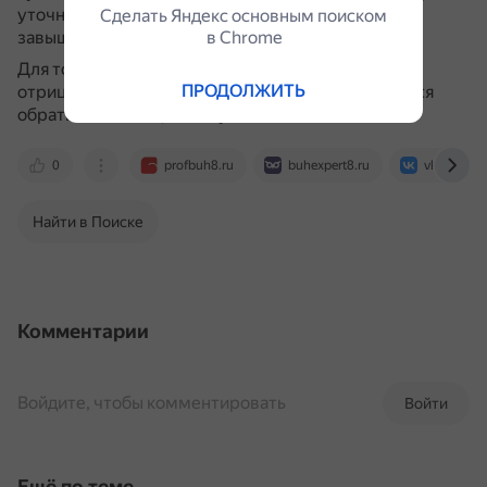
уточнённая декларация по НДС за период с
Сделать Яндекс основным поиском
завышением.
в Сhrome
Для точной диагностики и устранения причин
ПРОДОЛЖИТЬ
отрицательного сальдо по счёту 19 рекомендуется
обратиться к специалисту.
0
profbuh8.ru
buhexpert8.ru
vk.com
Найти в Поиске
Комментарии
Войдите, чтобы комментировать
Войти
Ещё по теме