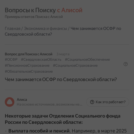
Вопросы к Поиску 
с Алисой
Примеры ответов Поиска с Алисой
Главная
/
Экономика и финансы
/
Чем занимается ОСФР по
Свердловской области?
Вопрос для Поиска с Алисой
3 марта
#ОСФР
#СвердловскаяОбласть
#СоциальноеОбеспечение
#ПенсионноеСтрахование
#СоциальноеСтрахование
#ОбязательноеСтрахование
Чем занимается ОСФР по Свердловской области?
Алиса
Как это работает?
На основе источников, возможны неточности
Некоторые задачи Отделения Социального фонда
России по Свердловской области:
Выплата пособий и пенсий
.
Например, в марте 2025