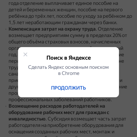
года отделение выплачивает единое пособие на
детей и беременных женщин, пособие на первого
ребёнка до трёх лет, пособие по уходу за ребёнком до
1,5 лет неработающим гражданам через банки.
Компенсация затрат на охрану труда
.
Отделение
возмещает предприятиям сумму в пределах 20% от
общего объёма страховых взносов, начисленных
организациями за предшествующий календарный
год.
Средства можно использовать на проведение
Поиск в Яндексе
периодических медосмотров, обучение по охране
Сделать Яндекс основным поиском
труда, специальную оценку условий труда,
в Сhrome
санаторно-курортное лечение работников,
приобретение средств индивидуальной защиты и
другие мероприятия, направленные на сокращение
ПРОДОЛЖИТЬ
производственного травматизма и
профессиональных заболеваний работников.
Возмещение расходов работодателей на
оборудование рабочих мест для граждан с
инвалидностью
.
Субсидия возмещает часть затрат
работодателя на приобретение оборудования для
оснащения созданных рабочих мест, монтаж и