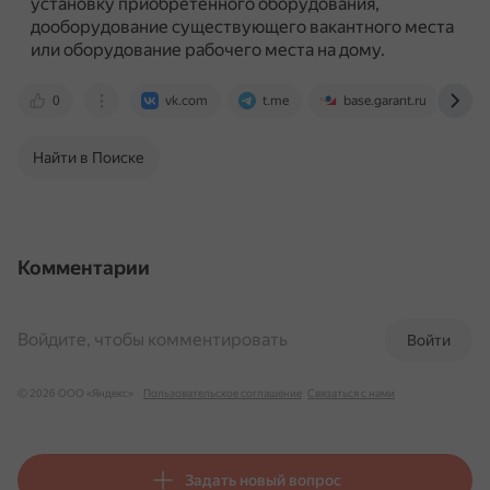
установку приобретённого оборудования,
дооборудование существующего вакантного места
или оборудование рабочего места на дому.
0
vk.com
t.me
base.garant.ru
s
Найти в Поиске
Комментарии
Войдите, чтобы комментировать
Войти
© 2026 ООО «Яндекс»
Пользовательское соглашение
Связаться с нами
Задать новый вопрос