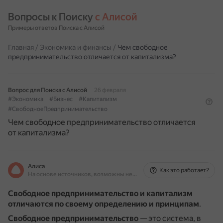
Вопросы к Поиску 
с Алисой
Примеры ответов Поиска с Алисой
Главная
/
Экономика и финансы
/
Чем свободное
предпринимательство отличается от капитализма?
Вопрос для Поиска с Алисой
26 февраля
#Экономика
#Бизнес
#Капитализм
#СвободноеПредпринимательство
Чем свободное предпринимательство отличается
от капитализма?
Алиса
Как это работает?
На основе источников, возможны неточности
Свободное предпринимательство и капитализм
отличаются по своему определению и принципам
.
Свободное предпринимательство
— это система, в