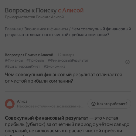
Вопросы к Поиску 
с Алисой
Примеры ответов Поиска с Алисой
Главная
/
Экономика и финансы
/
Чем совокупный финансовый
результат отличается от чистой прибыли компании?
Вопрос для Поиска с Алисой
12 января
#Финансы
#Прибыль
#ФинансовыйРезультат
#БухгалтерскийУчет
#Экономика
Чем совокупный финансовый результат отличается
от чистой прибыли компании?
Алиса
Как это работает?
На основе источников, возможны неточности
Совокупный финансовый результат
— это чистая
прибыль (убыток) за отчётный период с учётом сальдо
операций, не включаемых в расчёт чистой прибыли